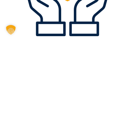
SICHERHEIT & PLANBARKEIT
Feste Arbeitsverträge, pünktliche Bezahlung, transparente
Bedingungen – keine leeren Versprechen.